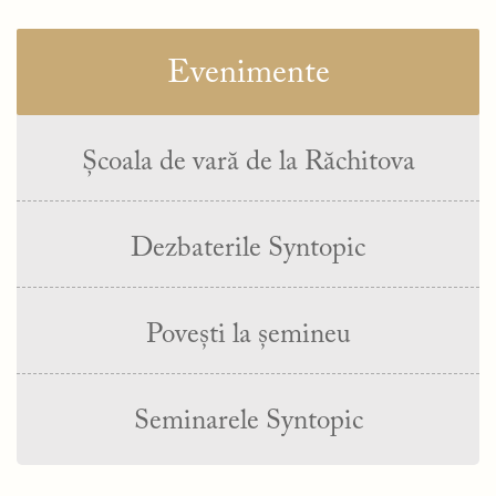
Evenimente
Școala de vară de la Răchitova
Dezbaterile Syntopic
Povești la șemineu
Seminarele Syntopic