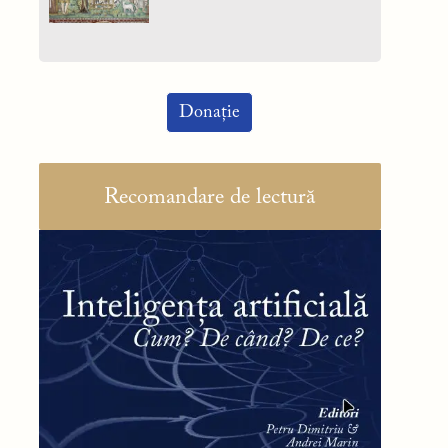
Donație
Recomandare de lectură