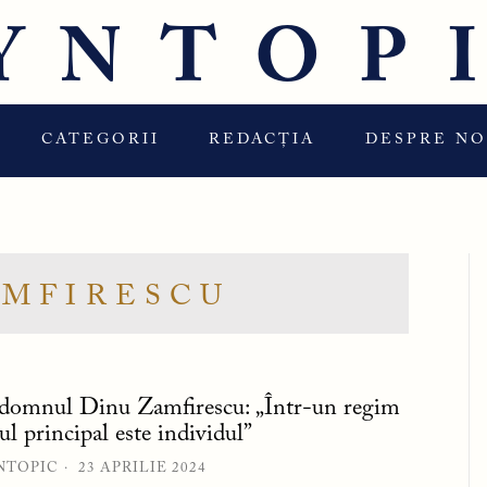
YNTOP
CATEGORII
REDACȚIA
DESPRE NO
AMFIRESCU
 domnul Dinu Zamfirescu: „Într-un regim
nul principal este individul”
NTOPIC
23 APRILIE 2024