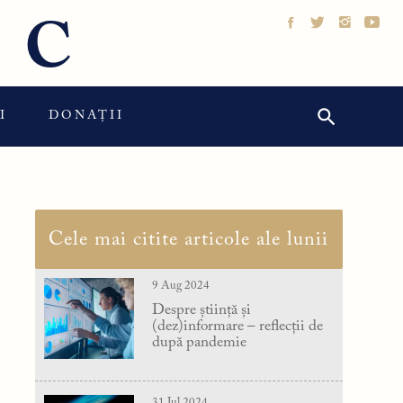
IC
Search Button
Search
I
DONAȚII
for:
Cele mai citite articole ale lunii
9 Aug 2024
Despre știință și
(dez)informare – reflecții de
după pandemie
31 Jul 2024