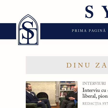
Sari
S
la
conținut
PRIMA PAGINĂ
DINU Z
INTERVIURI
Interviu cu
liberal, pio
REDACȚIA SY