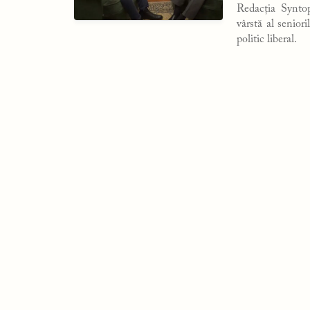
Redacția Synto
vârstă al senior
politic liberal.