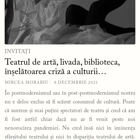
INVITAȚI
Teatrul de artă, livada, biblioteca,
înșelătoarea criză a culturii…
MIRCEA MORARIU
8 DECEMBRIE 2021
În postmodernismul sau în post-postmodernismul nostru
nu e deloc exclus să fi scăzut consumul de cultură. Poate
că suntem și mai puțini spectatori de teatru și cred că am
fi fost astfel chiar dacă nu ar fi venit peste noi
nenorocirea pandemiei. Nu cred însă nici în iminența
sfârșitului teatrului și nici în dispariția teatrului de artă.