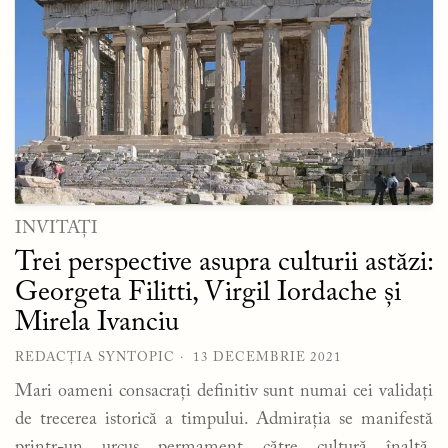
INVITAȚI
Trei perspective asupra culturii astăzi:
Georgeta Filitti, Virgil Iordache și
Mirela Ivanciu
REDACȚIA SYNTOPIC
13 DECEMBRIE 2021
Mari oameni consacrați definitiv sunt numai cei validați
de trecerea istorică a timpului. Admirația se manifestă
printr-un urcuș permament către cultură înaltă,