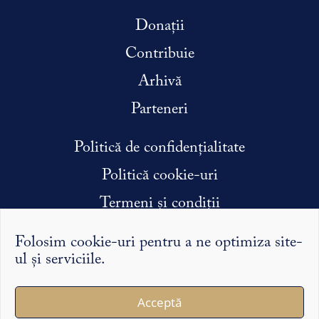
Donații
Contribuie
Arhivă
Parteneri
Politică de confidențialitate
Politică cookie-uri
Termeni și condiții
Condiții efectuare stagiu de practică
Folosim cookie-uri pentru a ne optimiza site-
ul și serviciile.
Argumentele și punctele de vedere exprimate pe Syntopic
Acceptă
îi reprezintă exclusiv pe autorii lor și nu reflectă în mod