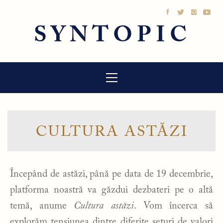
Sari
la
SYNTOPIC
conținut
Meniu
principal
CULTURA ASTĂZI
Începând de astăzi, până pe data de 19 decembrie,
platforma noastră va găzdui dezbateri pe o altă
temă, anume
Cultura astăzi
. Vom încerca să
explorăm tensiunea dintre diferite seturi de valori