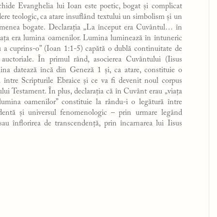
chide Evanghelia lui Ioan este poetic, bogat și complicat
ere teologic, ca atare insuflând textului un simbolism și un
emenea bogate. Declarația „La început era Cuvântul… în
viața era lumina oamenilor. Lumina luminează în întuneric
u a cuprins-o” (Ioan 1:1-5) capătă o dublă continuitate de
i auctoriale. În primul rând, asocierea Cuvântului (Iisus
ina datează încă din Geneză 1 și, ca atare, constituie o
ă între Scripturile Ebraice și ce va fi devenit noul corpus
ui Testament. În plus, declarația că în Cuvânt erau „viața
 lumina oamenilor” constituie la rându-i o legătură între
dentă și universul fenomenologic – prin urmare legând
sau înflorirea de transcendență, prin încarnarea lui Iisus