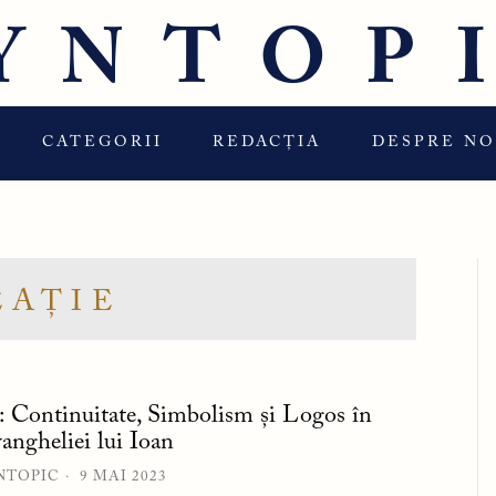
YNTOP
CATEGORII
REDACȚIA
DESPRE NO
EAȚIE
: Continuitate, Simbolism și Logos în
angheliei lui Ioan
NTOPIC
9 MAI 2023