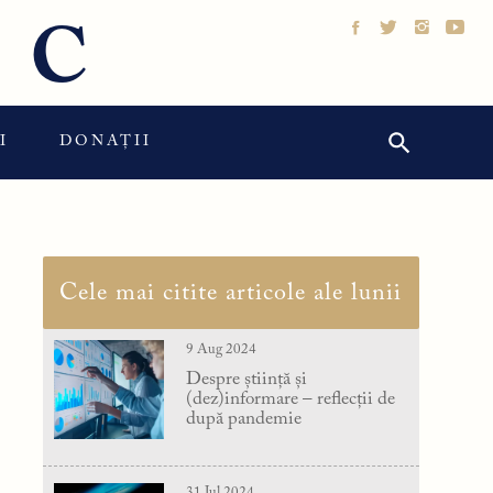
IC
Search Button
Search
I
DONAȚII
for:
Cele mai citite articole ale lunii
9 Aug 2024
Despre știință și
(dez)informare – reflecții de
după pandemie
31 Jul 2024