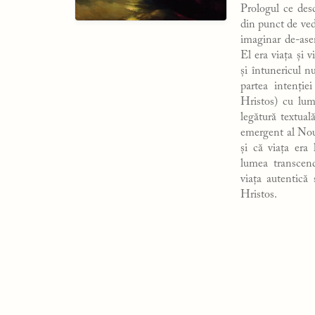
Prologul ce des
din punct de ved
imaginar de-as
El era viața și 
și întunericul n
partea intenție
Hristos) cu lum
legătură textual
emergent al Noul
și că viața era
lumea transcen
viața autentică 
Hristos.