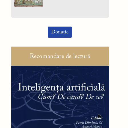
Donație
Recomandare de lectură