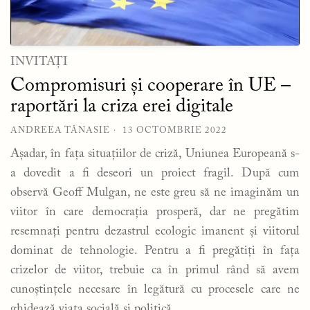
INVITAȚI
Compromisuri și cooperare în UE –
raportări la criza erei digitale
ANDREEA TĂNASIE
13 OCTOMBRIE 2022
Așadar, în fața situațiilor de criză, Uniunea Europeană s-
a dovedit a fi deseori un proiect fragil. După cum
observă Geoff Mulgan, ne este greu să ne imaginăm un
viitor în care democrația prosperă, dar ne pregătim
resemnați pentru dezastrul ecologic imanent și viitorul
dominat de tehnologie. Pentru a fi pregătiți în fața
crizelor de viitor, trebuie ca în primul rând să avem
cunoștințele necesare în legătură cu procesele care ne
ghidează viața socială și politică.