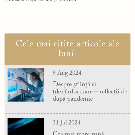
Cele mai citite articole ale
lunii
9 Aug 2024
Despre știință și
(dez)informare – reflecții de
după pandemie
31 Jul 2024
Cea mai mare pană