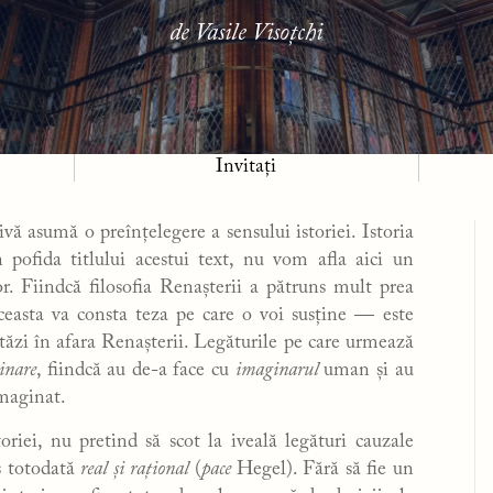
de Vasile Visoțchi
Invitați
vă asumă o preînțelegere a sensului istoriei. Istoria
 pofida titlului acestui text, nu vom afla aici un
or. Fiindcă filosofia Renașterii a pătruns mult prea
easta va consta teza pe care o voi susține — este
ăzi în afara Renașterii. Legăturile pe care urmează
inare
, fiindcă au de-a face cu
imaginarul
uman și au
imaginat.
toriei, nu pretind să scot la iveală legături cauzale
s totodată
real și
rațional
(
pace
Hegel). Fără să fie un