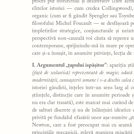
proces pur intelectual și deliberativ (care alt
elitelor istoriei — cum credea Collingwood)
organic (cum ar fi gândit Spengler sau Toynbe
filosofului Michel Foucault — se desfășoară potr
împletirilor strategice, conjuncturale și nein
perspectivă non-cauzală voi căuta să reperez ur
contemporane, sprijinindu-mă în mare pe oper
care și-a însușit, în anumite privințe, lecția d
I. Argumentul „țapului ispășitor”
: apariția ș
(față de scolastică) reprezentată de magie; odat
modernității, cunoașterii umane i s-a deschis calea 
istoriei gândirii, înțeles într-un sens larg al c
științele, distincție care în anumite perioade 
nu era clar trasată), este marcat mai curând d
de salturi discrete și nu de înlănțuiri ideatice
privită pe fundalul efasării unor așa-numite „ști
Newton, care a fost preocupat mai cu seamă de
principiile mecanicii, relevă maniera mișcării