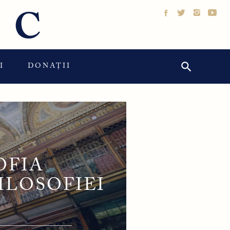
IC
Search Button
Search
I
DONAȚII
for:
OFIA
ILOSOFIEI