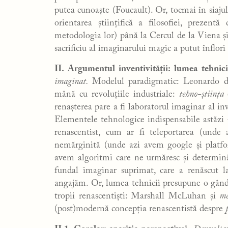
putea cunoaște (Foucault). Or, tocmai în siajul
orientarea științifică a filosofiei, prezen
metodologia lor) până la Cercul de la Viena ș
sacrificiu al imaginarului magic a putut înflori 
II. Argumentul inventivității: lumea tehnici
imaginat.
Modelul paradigmatic: Leonardo d
mână cu revoluțiile industriale:
tehno-știința
renașterea pare a fi laboratorul imaginar al i
Elementele tehnologice indispensabile astăz
renascentist, cum ar fi teleportarea (unde
nemărginită (unde azi avem google și platfor
avem algoritmi care ne urmăresc și determină 
fundal imaginar suprimat, care a renăscut la
angajăm. Or, lumea tehnicii presupune o gândi
tropii renascentiști: Marshall McLuhan și
me
(post)modernă concepția renascentistă despre