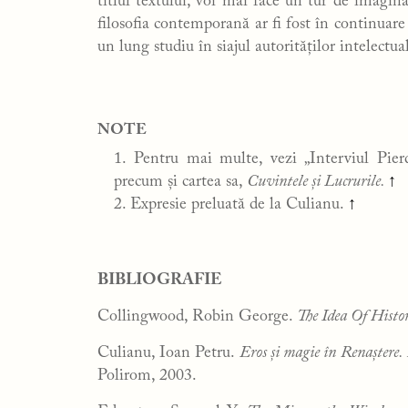
titlul textului, voi mai face un tur de imaginaț
filosofia contemporană ar fi fost în continuare
un lung studiu în siajul autorităților intelectua
NOTE
Pentru mai multe, vezi „Interviul Pier
precum și cartea sa,
Cuvintele și Lucrurile.
↑
Expresie preluată de la Culianu.
↑
BIBLIOGRAFIE
Collingwood, Robin George.
The Idea Of Histo
Culianu, Ioan Petru.
Eros și magie în Renaștere
Polirom, 2003.