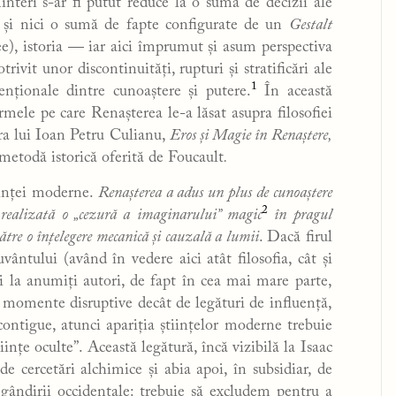
minteri s-ar fi putut reduce la o sumă de decizii ale
, și nici o sumă de fapte configurate de un
Gestalt
e), istoria — iar aici împrumut și asum perspectiva
ivit unor discontinuități, rupturi și stratificări ale
1
tenționale dintre cunoaștere și putere.
În această
mele pe care Renașterea le-a lăsat asupra filosofiei
a lui Ioan Petru Culianu,
Eros și Magie în Renaștere,
e metodă istorică oferită de Foucault
.
tiinței moderne.
Renașterea a adus un plus de cunoaștere
2
ă realizată o „cezură a imaginarului” magic
în pragul
către o înțelegere mecanică și cauzală a lumii
. Dacă firul
uvântului (având în vedere aici atât filosofia, cât și
și la anumiți autori, de fapt în cea mai mare parte,
e momente disruptive decât de legături de influență,
 contigue, atunci apariția științelor moderne trebuie
ințe oculte”. Această legătură, încă vizibilă la Isaac
 cercetări alchimice și abia apoi, în subsidiar, de
 gândirii occidentale: trebuie să excludem pentru a