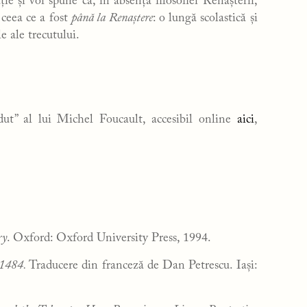
ie și voi spune că, în absența filosofiei Renașterii,
 ceea ce a fost
până la Renaștere
: o lungă scolastică și
le ale trecutului.
dut” al lui Michel Foucault, accesibil online
aici
,
ry
. Oxford: Oxford University Press, 1994.
. 1484.
Traducere din franceză de Dan Petrescu. Iași: