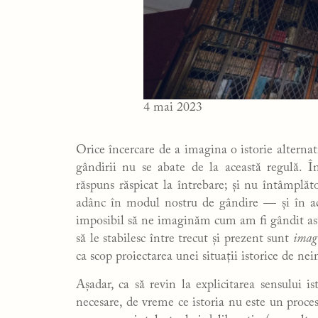
4 mai 2023
Orice încercare de a imagina o istorie alternati
gândirii nu se abate de la această regulă. În
răspuns răspicat la întrebare; și nu întâmplăt
adânc în modul nostru de gândire — și în ac
imposibil să ne imaginăm cum am fi gândit ast
să le stabilesc între trecut și prezent sunt
imag
ca scop proiectarea unei situații istorice de ne
Așadar, ca să revin la explicitarea sensului is
necesare, de vreme ce istoria nu este un proce