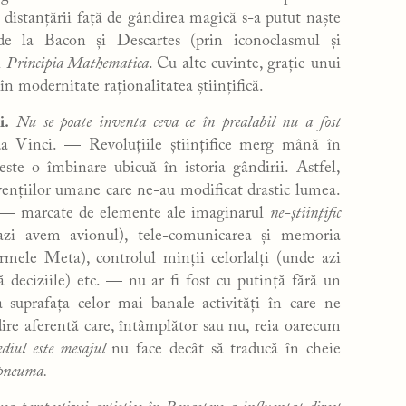
 distanțării față de gândirea magică s-a putut naște
tă de la Bacon și Descartes (prin iconoclasmul și
i
Principia Mathematica
. Cu alte cuvinte, grație unui
în modernitate raționalitatea științifică.
i.
Nu se poate inventa ceva ce în prealabil nu a fost
a Vinci. — Revoluțiile științifice merg mână în
este o îmbinare ubicuă în istoria gândirii. Astfel,
nvențiilor umane care ne-au modificat drastic lumea.
i — marcate de elemente ale imaginarul
ne-științific
 azi avem avionul), tele-comunicarea și memoria
mele Meta), controlul minții celorlalți (unde azi
deciziile) etc. — nu ar fi fost cu putință fără un
 suprafața celor mai banale activități în care ne
re aferentă care, întâmplător sau nu, reia oarecum
diul este mesajul
nu face decât să traducă în cheie
pneuma.