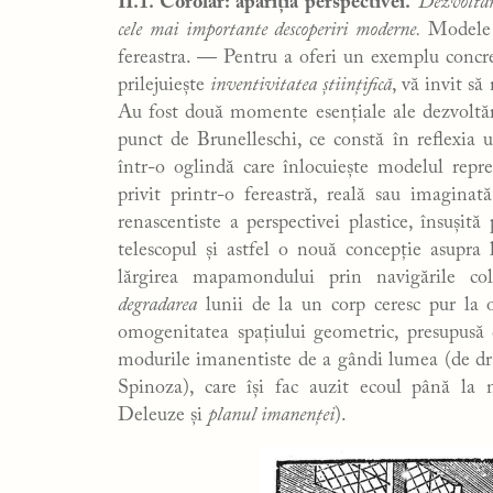
II.1. Corolar: apariția perspectivei.
Dezvoltar
cele mai importante descoperiri moderne.
Modele 
fereastra. — Pentru a oferi un exemplu concre
prilejuiește
inventivitatea științifică
, vă invit să
Au fost două momente esențiale ale dezvoltări
punct de Brunelleschi, ce constă în reflexia un
într-o oglindă care înlocuiește modelul reprez
privit printr-o fereastră, reală sau imagina
renascentiste a perspectivei plastice, însușită 
telescopul și astfel o nouă concepție asupra 
lărgirea mapamondului prin navigările colon
degradarea
lunii de la un corp ceresc pur la o
omogenitatea spațiului geometric, presupusă
modurile imanentiste de a gândi lumea (de drag
Spinoza), care își fac auzit ecoul până la 
Deleuze și
planul imanenței
).