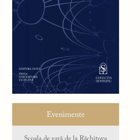
Evenimente
Școala de vară de la Răchitova