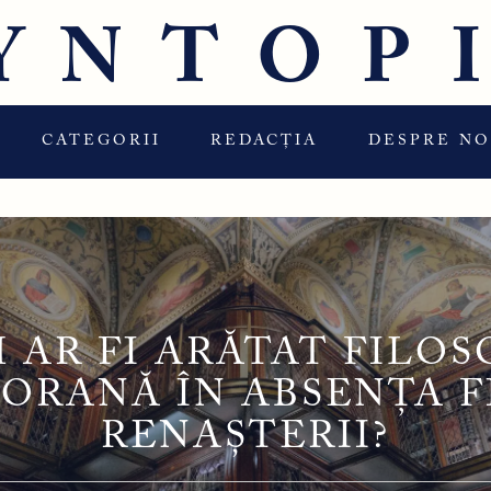
YNTOP
CATEGORII
REDACȚIA
DESPRE NO
 AR FI ARĂTAT FILOS
RANĂ ÎN ABSENȚA F
RENAȘTERII?