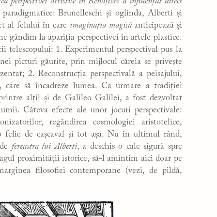
ea perspectivei
artistice în Renaștere a influențat direct
paradigmatice: Brunelleschi și oglinda, Alberti și
t al felului în care
imaginația magică
anticipează și
 ne gândim la apariția perspectivei în artele plastice.
i telescopului: 1. Experimentul perspectival pus la
ei picturi găurite, prin mijlocul căreia se privește
entat; 2. Reconstrucția perspectivală a peisajului,
tă, care să încadreze lumea. Ca urmare a tradiției
printre alții și de Galileo Galilei, a fost dezvoltat
lumii. Câteva efecte ale unor jocuri perspectivale:
izatorilor, regândirea cosmologiei aristotelice,
 felie de cașcaval și tot așa. Nu în ultimul rând,
 de
fereastra lui Alberti
, a deschis o cale sigură spre
ul proximității istorice, să-l amintim aici doar pe
marginea filosofiei contemporane (vezi, de pildă,