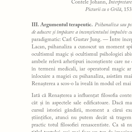
Contele Johann,
Interpretar
Picturii cu o Grilă
, 153
III. Argumentul terapeutic.
Psihanaliza sau ps
de aducere și împăcare a inconștientului impulsiv cu
paradigmatic: Carl Gustav Jung. — Între începu
Lacan, psihanaliza a cunoscut un moment spiri
ocultismul magic și ocultismul psihologiei abis
ambele relevă arhetipuri inconștiente care ne 
în termeni medicali, iar operatorul magic ar
înlocuire a magiei cu psihanaliza, asistăm ma
Renașterea a scos-o la iveală în modul cel mai c
Iată că Renașterea a influențat filosofia conte
cât și în aspectele sale edificatoare. Dacă 
cursul istoriei gândirii, moment a cărui excl
științifice, atunci nu putem decât să tragem
practic totul filosofiei renascentiste. Ca să n