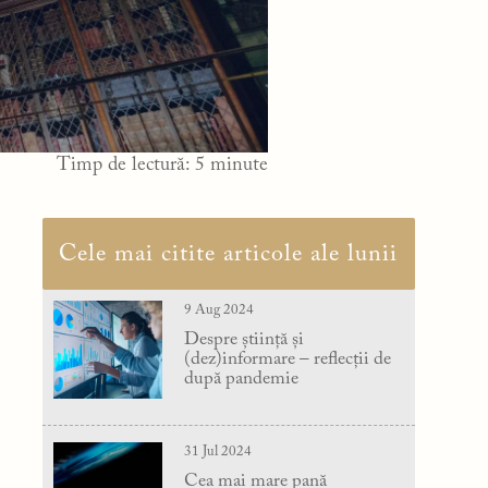
Timp de lectură:
5
minute
Cele mai citite articole ale lunii
9 Aug 2024
Despre știință și
(dez)informare – reflecții de
după pandemie
31 Jul 2024
Cea mai mare pană