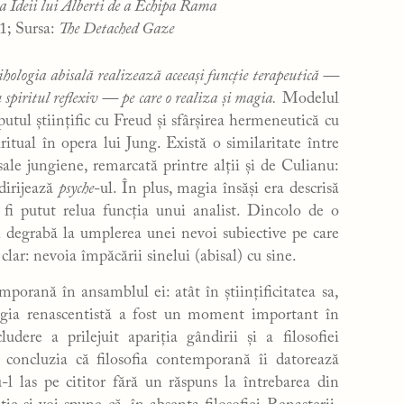
ea Ideii lui Alberti de a Echipa Rama
1; Sursa:
The Detached Gaze
ihologia abisală realizează aceeași funcție terapeutică —
 spiritul reflexiv — pe care o realiza și magia.
Modelul
tul științific cu Freud și sfârșirea hermeneutică cu
tual în opera lui Jung. Există o similaritate între
ale jungiene, remarcată printre alții și de Culianu:
dirijează
psyche
-ul. În plus, magia însăși era descrisă
 fi putut relua funcția unui analist. Dincolo de o
i degrabă la umplerea unei nevoi subiective pe care
lar: nevoia împăcării sinelui (abisal) cu sine.
mporană în ansamblul ei: atât în științificitatea sa,
magia renascentistă a fost un moment important în
udere a prilejuit apariția gândirii și a filosofiei
 concluzia că filosofia contemporană îi datorează
u-l las pe cititor fără un răspuns la întrebarea din