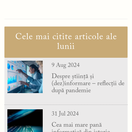
Cele mai citite articole ale
lunii
9 Aug 2024
Despre știință și
(dez)informare – reflecții de
după pandemie
31 Jul 2024
Cea mai mare pană