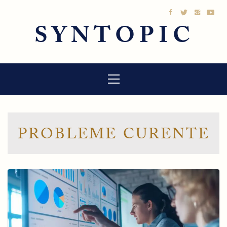
Sari
la
SYNTOPIC
conținut
Meniu
principal
PROBLEME CURENTE