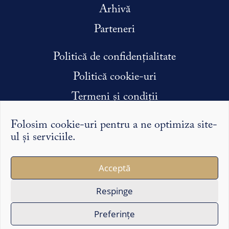
Arhivă
Parteneri
Politică de confidențialitate
Politică cookie-uri
Termeni și condiții
Condiții efectuare stagiu de practică
Folosim cookie-uri pentru a ne optimiza site-
ul și serviciile.
Argumentele și punctele de vedere exprimate pe Syntopic
Acceptă
îi reprezintă exclusiv pe autorii lor și nu reflectă în mod
necesar opinia redacției sau a partenerilor noștri.
Respinge
Copyright ©2026 Syntopic
Preferințe